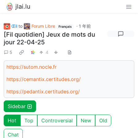
jlai.lu
Œil
to
Forum Libre
·
1 年前
Français
[Fil quotidien] Jeux de mots du
jour 22-04-25
5
4
https://sutom.nocle.fr
https://cemantix.certitudes.org/
https://pedantix.certitudes.org/
Sidebar
Hot
Top
Controversial
New
Old
Chat