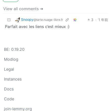
View all comments ➔
Snoopy
3
·
1 年前
@tarte.nuage-libre.fr
Parfait avec les liens c’est mieux :)
BE: 0.19.20
Modlog
Legal
Instances
Docs
Code
join-lemmy.org