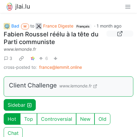
jlai.lu
Bad
to
France Digeste
·
1 month ago
M
Français
Fabien Roussel réélu à la tête du
Parti communiste
www.lemonde.fr
3
6
cross-posted to:
france@lemmit.online
Client Challenge
www.lemonde.fr
Sidebar
Hot
Top
Controversial
New
Old
Chat